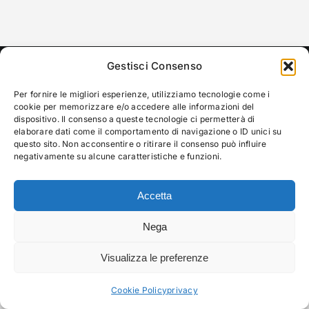
Gestisci Consenso
AREA DB di Borsato Daniele - Via Bosco, 306 36012 Asiago
(VICENZA) Tel: 0424506529 - Mobile: +39 347 7071027 -
Per fornire le migliori esperienze, utilizziamo tecnologie come i
info@areadb.it - p.iva: 03053320242
cookie per memorizzare e/o accedere alle informazioni del
Informativa Privacy
|
Cookie Policy
dispositivo. Il consenso a queste tecnologie ci permetterà di
elaborare dati come il comportamento di navigazione o ID unici su
questo sito. Non acconsentire o ritirare il consenso può influire
negativamente su alcune caratteristiche e funzioni.
Accetta
Nega
Visualizza le preferenze
Cookie Policy
privacy