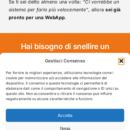
Se ti sei detto almeno una volta:
“Ci vorrebbe un
sistema per farlo più velocemente”
, allora
sei già
pronto per una WebApp
.
Hai bisogno di snellire un
processo o superare un blocco
Gestisci Consenso
operativo?
Per fornire le migliori esperienze, utilizziamo tecnologie come i
cookie per memorizzare e/o accedere alle informazioni del
Parliamone. Costruiamo insieme
lo strumento
dispositivo. Il consenso a queste tecnologie ci permetterà di
giusto per te
.
elaborare dati come il comportamento di navigazione o ID unici su
questo sito. Non acconsentire o ritirare il consenso può influire
negativamente su alcune caratteristiche e funzioni.
Contattaci subito
Accetta
Nega